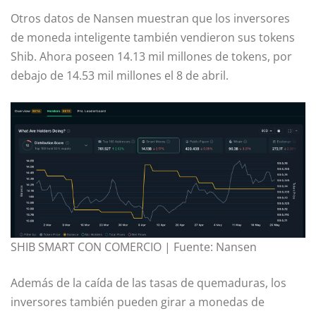
Otros datos de Nansen muestran que los inversores
de moneda inteligente también vendieron sus tokens
Shib. Ahora poseen 14.13 mil millones de tokens, por
debajo de 14.53 mil millones el 8 de abril.
SHIB SMART CON COMERCIO | Fuente: Nansen
Además de la caída de las tasas de quemaduras, los
inversores también pueden girar a monedas de